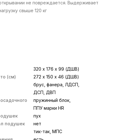
открывании не повреждается. Выдерживает
нагрузку свыше 120 кг
Механизм «тик-так» легко превращает
диван в полноценное спальное место. Ящик из
ЛДСП выдерживает до 100 кг. Каркас
320 х 176 х 99 (ДШВ)
из массива прочный и хорошо переносит
то (см)
272 х 150 х 46 (ДШВ)
динамические нагрузки
брус, фанера, ЛДСП,
ДСП, ДВП
посадочного
пружинный блок,
ППУ марки HR
подушек
пух
ол подушек
нет
тик-так, МПС
нения
есть