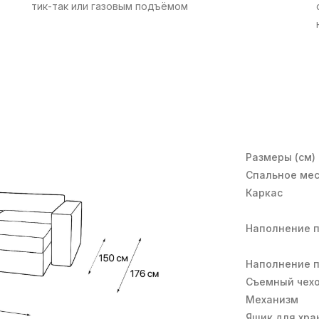
тик-так или газовым подъёмом
й
объёмные мягкие формы создают уют
и расслабление. Наружный шов подчёркивает
края подушек сиденья и спинки, а также
Размеры (см)
подлокотники. Продуманные пропорции
Спальное мес
и широкий выбор тканей — идеальное решение
Каркас
для гостиной
Наполнение 
Наполнение 
Съемный чех
Механизм
Ящик для хра