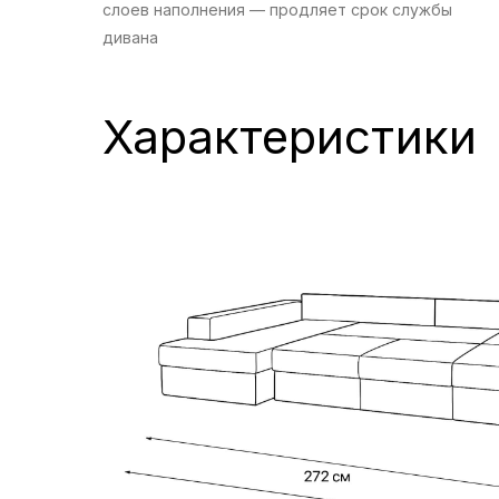
слоев наполнения — продляет срок службы
дивана
Характеристики
Сиденье: ППУ повышенной мягкости, независимы
пружинный блок и периотек; подушки спинки: пух
(25 кг/м³). Эту технологию используют ведущие
российские и зарубежные производители — она
обеспечивает максимальную мягкость
и комфорт