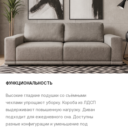
БЕСПЛАТНАЯ
ДОСТАВКА
по Омску (в черте города). Подробности в магазинах
ФУНКЦИОНАЛЬНОСТЬ
Расцветки и ткани
— под любой интерьер
Высокие гладкие подушки со съёмными
Гарантия на мебель
— 18 месяцев
чехлами упрощают уборку. Короба из ЛДСП
Помощь нашего дизайнера
с подбором мебели
выдерживают повышенную нагрузку. Диван
подходит для ежедневного сна. Доступны
разные конфигурации и уменьшение под