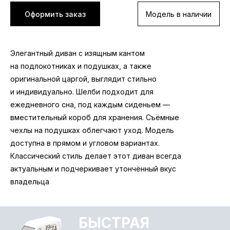
Оформить заказ
Модель в наличии
в Омске (в черте города).
Комфортный диван — основа полноценного
Уточняйте в магазинах
отдыха. Премиальный ППУ и независимый
пружинный блок равномерно распределяют
Элегантный диван с изящным кантом
нагрузку и поддерживают позвоночник,
на подлокотниках и подушках, а также
обеспечивая ортопедический эффект
оригинальной царгой, выглядит стильно
и индивидуально. Шелби подходит для
Идеальная гармония структуры и формы.
ежедневного сна, под каждым сиденьем —
Украсит любую обстановку. Кант на
вместительный короб для хранения. Съёмные
подлокотниках
чехлы на подушках облегчают уход. Модель
и подушках, элегантная основа — детали,
доступна в прямом и угловом вариантах.
подчеркивающие индивидуальность.
Классический стиль делает этот диван всегда
Широкие возможности конфигурации
актуальным и подчеркивает утончённый вкус
владельца
Высокие гладкие подушки со съёмными
чехлами упрощают уборку. Короба из ЛДСП
выдерживают повышенную нагрузку. Диван
БЫСТРАЯ
подходит для ежедневного сна. Доступны