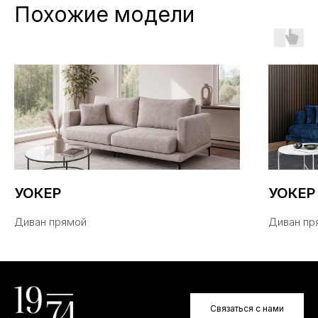
Похожие модели
МАГАЗИН 
ТЮМЕНИ
Похожие
УОКЕР
УОКЕР
модели
Диван прямой
Диван пр
Связаться с нами