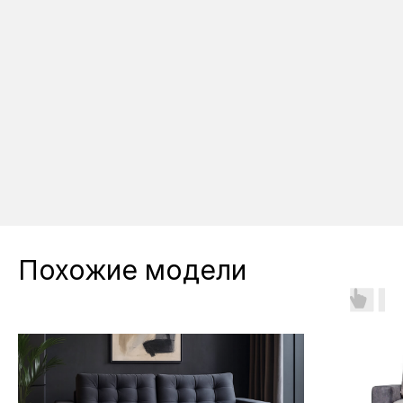
+7-
Реж
Похожие модели
МАГАЗИН 
ОМСКЕ