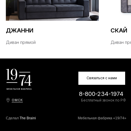
Похожие
ДЖАННИ
СКАЙ
модели
Диван прямой
Диван пр
Связаться с нами
8-800-234-1974
ОМСК
Бесплатный звонок по РФ
Сделал
The Braini
Мебельная фабрика «19/74»