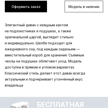
Оформить заказ
Модель в наличии
в Омске (в черте города).
Комфортный диван — основа полноценного
Уточняйте в магазинах
отдыха. Премиальный ППУ и независимый
пружинный блок равномерно распределяют
Элегантный диван с изящным кантом
нагрузку и поддерживают позвоночник,
на подлокотниках и подушках, а также
обеспечивая ортопедический эффект
оригинальной царгой, выглядит стильно
и индивидуально. Шелби подходит для
Идеальная гармония структуры и формы.
ежедневного сна, под каждым сиденьем —
Украсит любую обстановку. Кант на
вместительный короб для хранения. Съёмные
подлокотниках
чехлы на подушках облегчают уход. Модель
и подушках, элегантная основа — детали,
доступна в прямом и угловом вариантах.
подчеркивающие индивидуальность.
Классический стиль делает этот диван всегда
Широкие возможности конфигурации
актуальным и подчеркивает утончённый вкус
владельца
Высокие гладкие подушки со съёмными
чехлами упрощают уборку. Короба из ЛДСП
выдерживают повышенную нагрузку. Диван
БЕСПЛАТНАЯ
подходит для ежедневного сна. Доступны