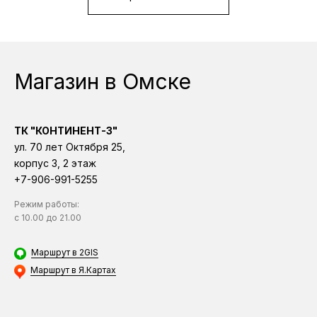
Магазин в Омске
ТК "КОНТИНЕНТ-3"
ул. 70 лет Октября 25,
корпус 3, 2 этаж
+7-906-991-5255
За 25 лет работы мы получили
Режим работы:
более 1000 положительных отзывов
с 10.00 до 21.00
счастливых покупателей
Маршрут в 2GIS
Маршрут в Я.Картах
ТК 
ул. 