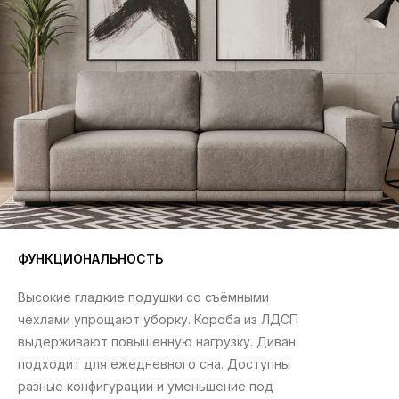
БЕСПЛАТНАЯ
ДОСТАВКА
по Омску (в черте города). Подробности в магазинах
ФУНКЦИОНАЛЬНОСТЬ
Расцветки и ткани
— под любой интерьер
Высокие гладкие подушки со съёмными
Гарантия на мебель
— 18 месяцев
чехлами упрощают уборку. Короба из ЛДСП
Помощь нашего дизайнера
с подбором мебели
выдерживают повышенную нагрузку. Диван
подходит для ежедневного сна. Доступны
разные конфигурации и уменьшение под