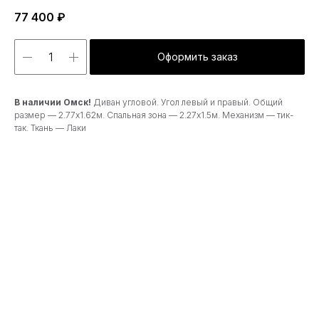
77 400
₽
Оформить заказ
В наличии Омск!
Диван угловой. Угол левый и правый. Общий
размер — 2.77х1.62м. Спальная зона — 2.27х1.5м. Механизм — тик-
так. Ткань — Лаки