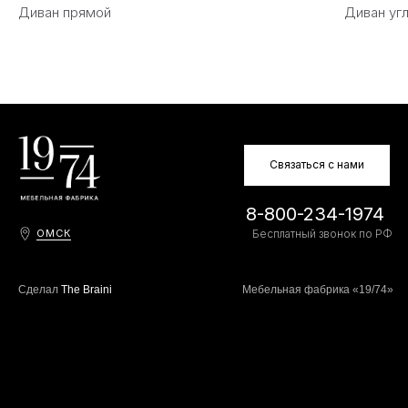
Диван прямой
Диван уг
Связаться с нами
8-800-234-1974
ОМСК
Бесплатный звонок по РФ
Сделал
The Braini
Мебельная фабрика «19/74»